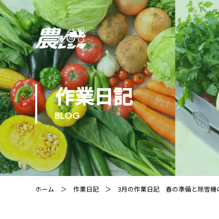
作業日記
BLOG
ホーム
＞
作業日記
＞ 3月の作業日記 春の準備と除雪機