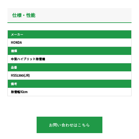
仕様・性能
メーカー
HONDA
機種
中型ハイブリット除雪機
品番
HSS1390i(JR)
備考
除雪幅92cm
お問い合わせはこちら