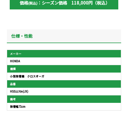
価格
：シーズン価格 118,000円（税込）
(税込)
仕様・性能
メーカー
HONDA
機種
小型除雪機 クロスオーガ
品番
HSS1170n(JX)
備考
除雪幅71cm