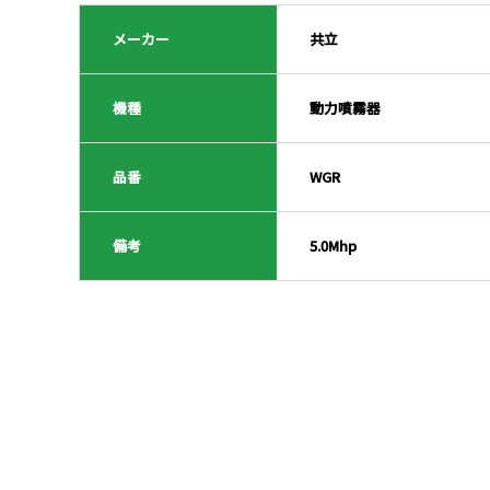
メーカー
共立
機種
動力噴霧器
品番
WGR
備考
5.0Mhp