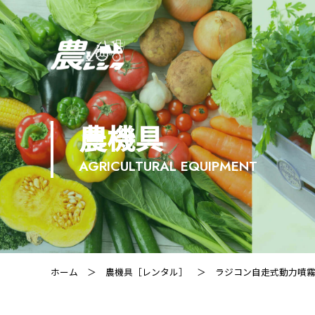
農機具
AGRICULTURAL EQUIPMENT
ホーム
＞
農機具［レンタル］
＞ ラジコン自走式動力噴